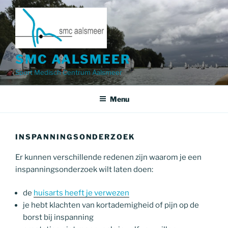
Ga
naar
de
inhoud
SMC AALSMEER
Sport Medisch Centrum Aalsmeer
Menu
INSPANNINGSONDERZOEK
Er kunnen verschillende redenen zijn waarom je een
inspanningsonderzoek wilt laten doen:
de
huisarts heeft je verwezen
je hebt klachten van kortademigheid of pijn op de
borst bij inspanning