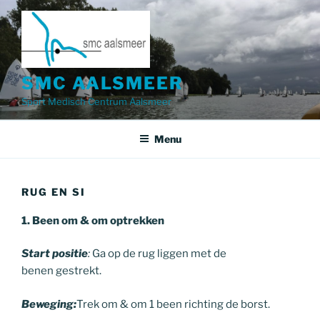
Ga
naar
de
inhoud
SMC AALSMEER
Sport Medisch Centrum Aalsmeer
Menu
RUG EN SI
1. Been om & om optrekken
Start positie
:
Ga op de rug liggen met de
benen gestrekt.
Beweging:
Trek om & om 1 been richting de borst.