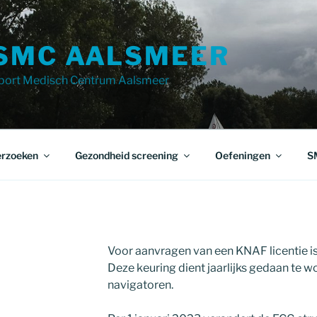
SMC AALSMEER
port Medisch Centrum Aalsmeer
rzoeken
Gezondheid screening
Oefeningen
S
Voor aanvragen van een KNAF licentie is
Deze keuring dient jaarlijks gedaan te w
navigatoren.