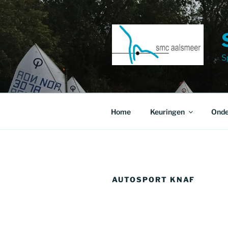
Ga
naar
de
inhoud
S
Home
Keuringen
Onde
AUTOSPORT KNAF