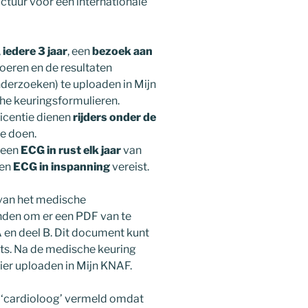
ctuur voor een internationale
,
iedere 3 jaar
, een
bezoek aan
voeren en de resultaten
onderzoeken) te uploaden in Mijn
e keuringsformulieren.
licentie dienen
rijders onder de
e doen.
 een
ECG in rust elk jaar
van
en
ECG in inspanning
vereist.
 van het medische
onden om er een PDF van te
 en deel B. Dit document kunt
ts. Na de medische keuring
ier uploaden in Mijn KNAF.
 ‘cardioloog’ vermeld omdat