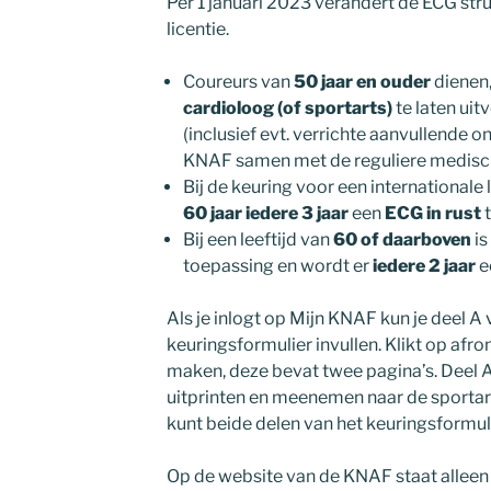
Per 1 januari 2023 verandert de ECG stru
licentie.
Coureurs van
50 jaar en ouder
dienen
cardioloog (of sportarts)
te laten uit
(inclusief evt. verrichte aanvullende 
KNAF samen met de reguliere medisch
Bij de keuring voor een internationale 
60 jaar iedere 3 jaar
een
ECG in rust
t
Bij een leeftijd van
60 of daarboven
is
toepassing en wordt er
iedere 2 jaar
e
Als je inlogt op Mijn KNAF kun je deel A
keuringsformulier invullen. Klikt op afr
maken, deze bevat twee pagina’s. Deel A
uitprinten en meenemen naar de sportar
kunt beide delen van het keuringsformul
Op de website van de KNAF staat alleen