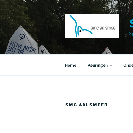
Ga
naar
de
inhoud
S
Home
Keuringen
Onde
SMC AALSMEER