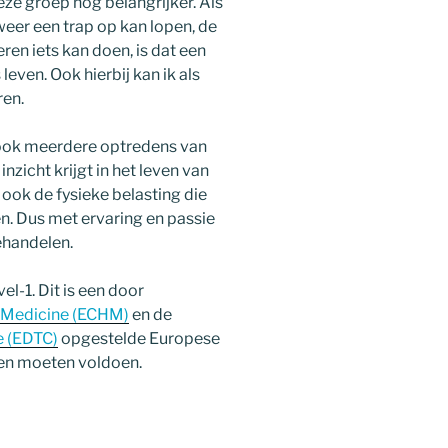
eze groep nog belangrijker. Als
eer een trap op kan lopen, de
eren iets kan doen, is dat een
even. Ook hierbij kan ik als
ren.
k ook meerdere optredens van
zicht krijgt in het leven van
ook de fysieke belasting die
n. Dus met ervaring en passie
ehandelen.
l-1. Dit is een door
 Medicine (ECHM)
en de
e (EDTC)
opgestelde Europese
uren moeten voldoen.