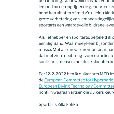
behandeling. Maar wellicht is dat voor d
iemand na een ingrijpende gebeurtenis w
hond kan uitlaten of met z’n (klein-) kind
grote verbetering van iemands dagelijks l
sportarts een waardevolle bijdrage leve
Als liefhebber, en sportarts, begeleid i
een Big Band. Waarmee je een bijzonder in
musici. Met alle mooie momenten, maar 
dat met zich meebrengt voor de artieste
kan ik ook mensen met deze klachten b
Per 12-2-2022 ben ik duiker arts MED leve
de
European Committee for Hyperbaric
European Diving Technology Committe
richtlijn waaraan artsen die duikers ke
Sportarts Zilla Fokke