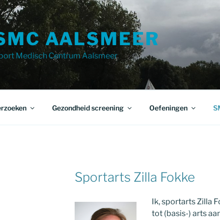
SMC AALSMEER
port Medisch Centrum Aalsmeer
rzoeken
Gezondheid screening
Oefeningen
S
Sportarts Zilla Fokke
Ik, sportarts Zilla
tot (basis-) arts 