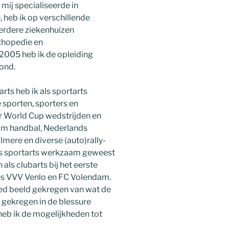
 mij specialiseerde in
heb ik op verschillende
erdere ziekenhuizen
rthopedie en
n 2005 heb ik de opleiding
rond.
arts heb ik als sportarts
e sporten, sporters en
 World Cup wedstrijden en
am handbal, Nederlands
mere en diverse (auto)rally-
 als sportarts werkzaam geweest
 als clubarts bij het eerste
ies VVV Venlo en FC Volendam.
oed beeld gekregen van wat de
t gekregen in de blessure
 heb ik de mogelijkheden tot