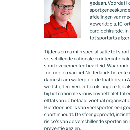
gedaan. Voordat ik
sportgeneeskunde, 
afdelingen van me
gewerkt; o.a. IC, o
cardiochirurgie. I
tot sportarts afge
Tijdens en na mijn specialisatie tot sport
verschillende nationale en international
sportevenementen begeleid. Waaronder
toernooien van het Nederlands herente
damesteam waterpolo, de triatlon van Al
wedstrijden. Verder ben ik langere tijd
bij het nationale vrouwenvoetbalelftal en
elftal van de betaald voetbal organisat
Hierdoor heb ik van veel sporten een g
sport inhoudt. De sfeer geproefd, inzich
risico’s van de verschillende sporten en
preventie gezien.