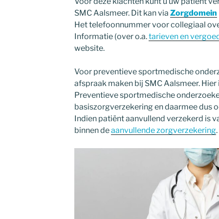
Voor deze klachten kunt u uw patiënt ve
SMC Aalsmeer. Dit kan via
Zorgdomein
Het telefoonnummer voor collegiaal ove
Informatie (over o.a.
tarieven en vergoe
website.
Voor preventieve sportmedische onderzo
afspraak maken bij SMC Aalsmeer. Hier i
Preventieve sportmedische onderzoeke
basiszorgverzekering en daarmee dus ook
Indien patiënt aanvullend verzekerd is v
binnen de
aanvullende zorgverzekering
.