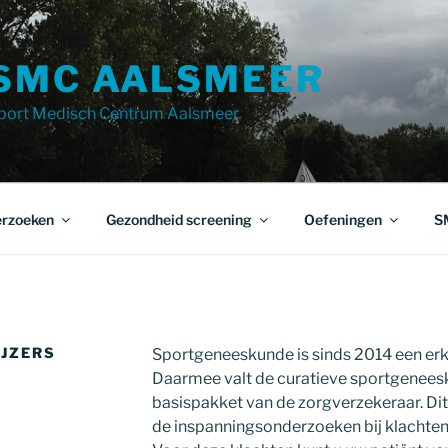
SMC AALSMEER
port Medisch Centrum Aalsmeer
rzoeken
Gezondheid screening
Oefeningen
S
IJZERS
Sportgeneeskunde is sinds 2014 een er
Daarmee valt de curatieve sportgenees
basispakket van de zorgverzekeraar. Dit 
de inspanningsonderzoeken bij klachten