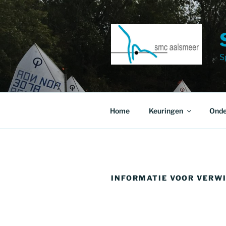
Ga
naar
de
inhoud
S
Home
Keuringen
Onde
INFORMATIE VOOR VERW