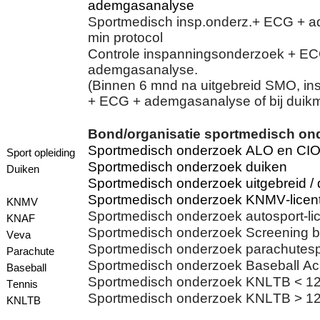
ademgasanalyse
Sportmedisch insp.onderz.+ ECG + a
min protocol
Controle inspanningsonderzoek + E
ademgasanalyse.
(Binnen 6 mnd na uitgebreid SMO, i
+ ECG + ademgasanalyse of bij duik
Bond/organisatie sportmedisch on
Sportmedisch onderzoek ALO en CI
Sport opleiding
Sportmedisch onderzoek duiken
Duiken
Sportmedisch onderzoek uitgebreid / d
Sportmedisch onderzoek KNMV-licent
KNMV
Sportmedisch onderzoek autosport-lic
KNAF
Sportmedisch onderzoek Screening b
Veva
Sportmedisch onderzoek parachutes
Parachute
Sportmedisch onderzoek Baseball A
Baseball
Sportmedisch onderzoek KNLTB < 12
Tennis
Sportmedisch onderzoek KNLTB > 12
KNLTB