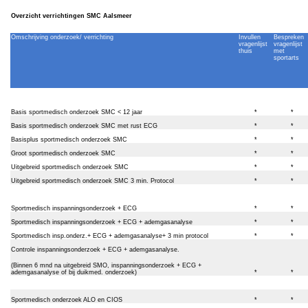
Overzicht verrichtingen SMC Aalsmeer
Omschrijving onderzoek/ verrichting
Invullen
Bespreken
vragenlijst
vragenlijst
thuis
met
sportarts
Basis sportmedisch onderzoek SMC < 12 jaar
*
*
Basis sportmedisch onderzoek SMC met rust ECG
*
*
Basisplus sportmedisch onderzoek SMC
*
*
Groot sportmedisch onderzoek SMC
*
*
Uitgebreid sportmedisch onderzoek SMC
*
*
Uitgebreid sportmedisch onderzoek SMC 3 min. Protocol
*
*
Sportmedisch inspanningsonderzoek + ECG
*
*
Sportmedisch inspanningsonderzoek + ECG + ademgasanalyse
*
*
Sportmedisch insp.onderz.+ ECG + ademgasanalyse+ 3 min protocol
*
*
Controle inspanningsonderzoek + ECG + ademgasanalyse.
(Binnen 6 mnd na uitgebreid SMO, inspanningsonderzoek + ECG +
ademgasanalyse of bij duikmed. onderzoek)
*
*
Sportmedisch onderzoek ALO en CIOS
*
*