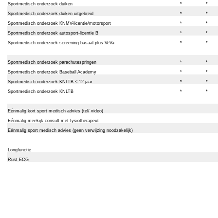
Sportmedisch onderzoek duiken
*
*
Sportmedisch onderzoek duiken uitgebreid
*
*
Sportmedisch onderzoek KNMV-licentie/motorsport
*
*
Sportmedisch onderzoek autosport-licentie B
*
*
Sportmedisch onderzoek screening basaal plus VeVa
*
*
Sportmedisch onderzoek parachutespringen
*
*
Sportmedisch onderzoek Baseball Academy
*
*
Sportmedisch onderzoek KNLTB < 12 jaar
*
*
Sportmedisch onderzoek KNLTB
*
*
Eénmalig kort sport medisch advies (tel/ video)
Eénmalig meekijk consult met fysiotherapeut
Eénmalig sport medisch advies (geen verwijzing noodzakelijk)
Longfunctie
Rust ECG